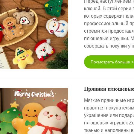
Перед наступлением 
ключей. В этой серии
которых содержит кла
профессиональный пр
стремится предостав
плюшевые игрушки. М
совершать покупки у н
Посмотреть больше >
Пряники плюшевы
Мягкие пряничные игр
нравятся покупателям
украшения или подар
плюшевых игрушек Ze
тканью и наполнены 