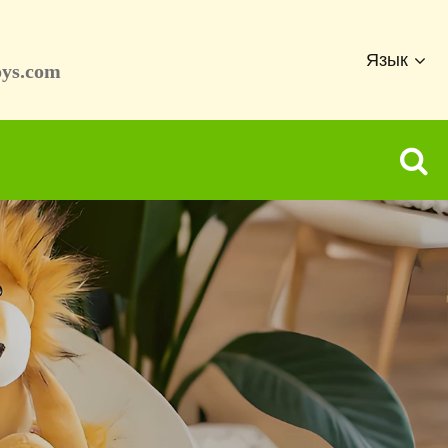
Язык
oys.com