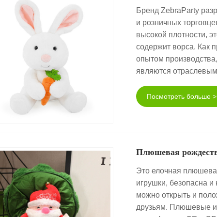
Бренд ZebraParty раз
и розничных торговце
высокой плотности, э
содержит ворса. Как 
опытом производства,
являются отраслевым
Посмотреть больше >
Плюшевая рождеств
Это елочная плюшевая
игрушки, безопасна и
можно открыть и поло
друзьям. Плюшевые и