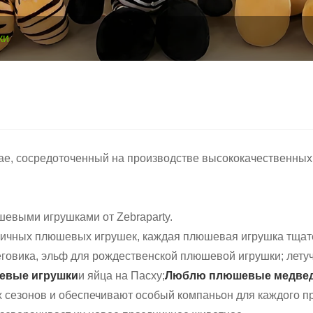
ки
тае, сосредоточенный на производстве высококачественн
евыми игрушками от Zebraparty.
дничных плюшевых игрушек, каждая плюшевая игрушка тщат
неговика, эльф для рождественской плюшевой игрушки; ле
евые игрушки
и яйца на Пасху;
Люблю плюшевые медведи
езонов и обеспечивают особый компаньон для каждого праз